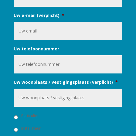
Uw e-mail (verplicht)
*
Uw telefoonnummer
Uw woonplaats / vestigingsplaats (verplicht)
*
U
Particulier
b
e
Installateur
n