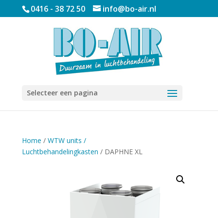
0416 - 38 72 50
info@bo-air.nl
Selecteer een pagina
Home
/
WTW units /
Luchtbehandelingkasten
/ DAPHNE XL