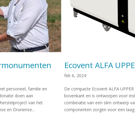
uurmonumenten
Ecovent ALFA UPP
feb 6, 2024
met personeel, familie en
De compacte Ecovent ALFA UPPER is
 donatie doen aan
bovenkant en is ontworpen voor inst
rstelproject van het
combinatie van een slim ontwerp van
nse en Drunense...
componenten zorgen voor een laag g