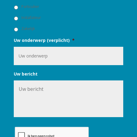
U
Particulier
b
e
Installateur
n
t
Zakelijk
:
Uw onderwerp (verplicht)
*
Uw bericht