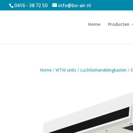
0416 - 38 72 50
info@bo-air.nl
Home
Producten
Home
/
WTW units / Luchtbehandelingkasten
/ 