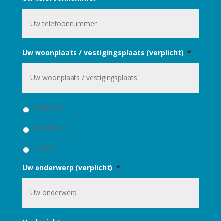
Uw woonplaats / vestigingsplaats (verplicht)
*
U
Particulier
b
e
Installateur
n
t
Zakelijk
:
Uw onderwerp (verplicht)
*