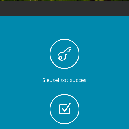

Sleutel tot succes
Z