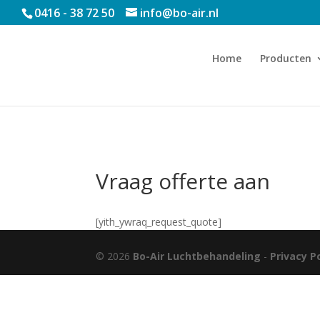
0416 - 38 72 50
info@bo-air.nl
Home
Producten
Vraag offerte aan
[yith_ywraq_request_quote]
© 2026
Bo-Air Luchtbehandeling
-
Privacy P