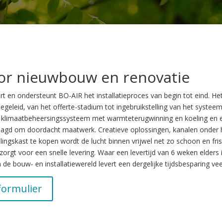
or nieuwbouw en renovatie
eert en ondersteunt BO-AIR het installatieproces van begin tot eind. 
geleid, van het offerte-stadium tot ingebruikstelling van het systeem
al klimaatbeheersingssysteem met warmteterugwinning en koeling en e
raagd om doordacht maatwerk. Creatieve oplossingen, kanalen onder h
gskast te kopen wordt de lucht binnen vrijwel net zo schoon en fris a
rgt voor een snelle levering. Waar een levertijd van 6 weken elders i
in de bouw- en installatiewereld levert een dergelijke tijdsbesparing vee
formulier