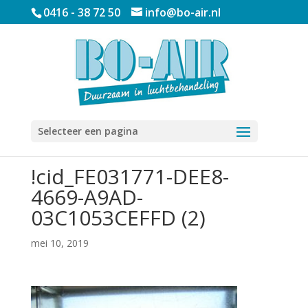
0416 - 38 72 50
info@bo-air.nl
Selecteer een pagina
!cid_FE031771-DEE8-
4669-A9AD-
03C1053CEFFD (2)
mei 10, 2019